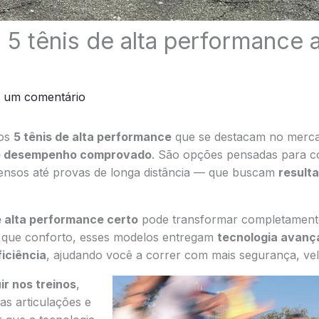
 5 tênis de alta performance 
e um comentário
mos
5 tênis de alta performance
que se destacam no merca
 e desempenho comprovado
. São opções pensadas para c
tensos até provas de longa distância — que buscam
resulta
e alta performance certo
pode transformar completamente
o que conforto, esses modelos entregam
tecnologia avanç
iciência
, ajudando você a correr com mais segurança, vel
ir nos treinos
,
as articulações e