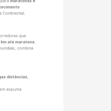
 para
maratonas e
tecimento
 Continental.
orredores que
 km até maratona
.
undiais, combina
gas distâncias
,
a em espuma