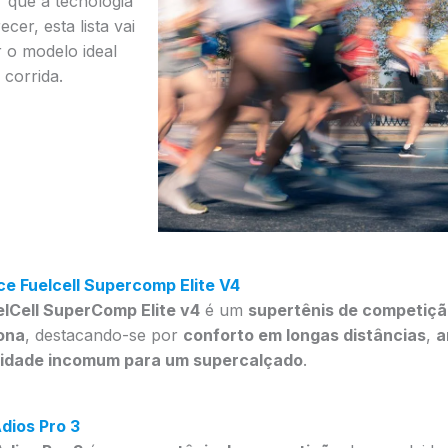
 que a tecnologia
cer, esta lista vai
r o modelo ideal
 corrida.
e Fuelcell Supercomp Elite V4
lCell SuperComp Elite v4
é um
supertênis de competiç
ona
, destacando-se por
conforto em longas distâncias
,
a
lidade incomum para um supercalçado
.
dios Pro 3