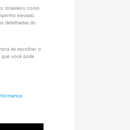
r brasileiro como
mpenho elevado.
es detalhadas do
hora de escolher o
o que você pode
erformance