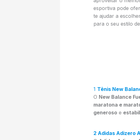
aproveitar o melhor
esportiva pode ofere
te ajudar a escolhe
para o seu estilo de
1
Tênis New Balanc
O
New Balance Fue
maratona e marat
generoso
e
estabi
2 Adidas Adizero A