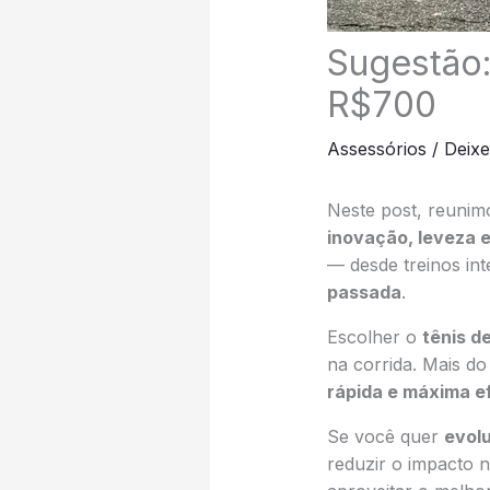
Sugestão:
R$700
Assessórios
/
Deix
Neste post, reuni
inovação, leveza
— desde treinos in
passada
.
Escolher o
tênis d
na corrida. Mais d
rápida e máxima ef
Se você quer
evolu
reduzir o impacto n