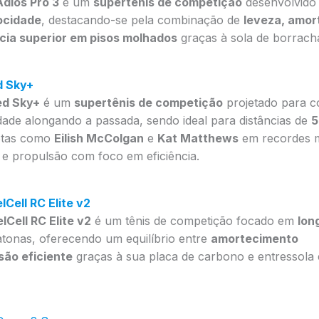
Adios Pro 3
é um
supertênis de competição
desenvolvido
ocidade
, destacando-se pela combinação de
leveza, amor
cia superior em pisos molhados
graças à sola de borracha
d Sky+
d Sky+
é um
supertênis de competição
projetado para c
ade alongando a passada, sendo ideal para distâncias de
5
letas como
Eilish McColgan
e
Kat Matthews
em recordes m
 e propulsão com foco em eficiência.
Cell RC Elite v2
Cell RC Elite v2
é um tênis de competição focado em
lon
tonas, oferecendo um equilíbrio entre
amortecimento
são eficiente
graças à sua placa de carbono e entressol