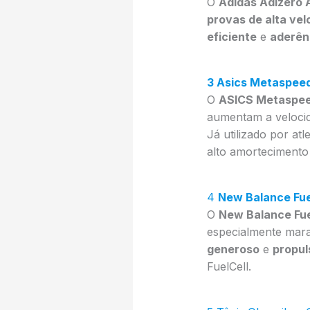
O
Adidas Adizero 
provas de alta vel
eficiente
e
aderên
3 Asics Metaspee
O
ASICS Metaspee
aumentam a velocid
Já utilizado por at
alto amortecimento
4
New Balance Fuel
O
New Balance Fuel
especialmente mara
generoso
e
propul
FuelCell.