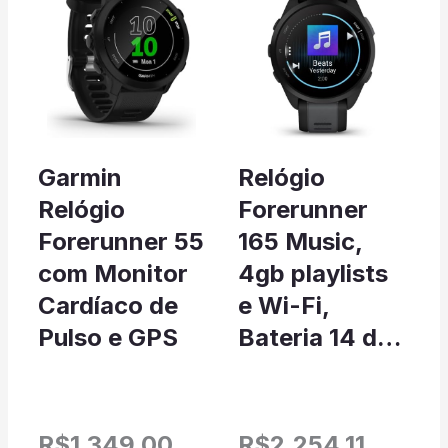
Garmin
Relógio
Relógio
Forerunner
Forerunner 55
165 Music,
com Monitor
4gb playlists
Cardíaco de
e Wi-Fi,
Pulso e GPS
Bateria 14 d…
R$1.349,00
R$2.254,11